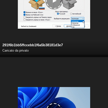
291f6b1bb5ffccebb1f6a5b38181d3e7
Caricato da privato