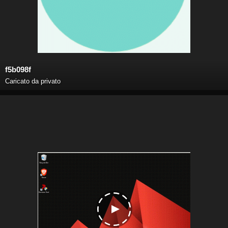
f5b098f
Caricato da privato