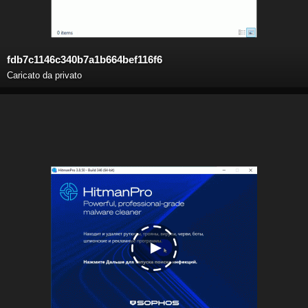
fdb7c1146c340b7a1b664bef116f6
Caricato da privato