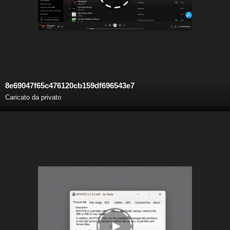
8e69047f65c476120cb159df696543e7
Caricato da privato